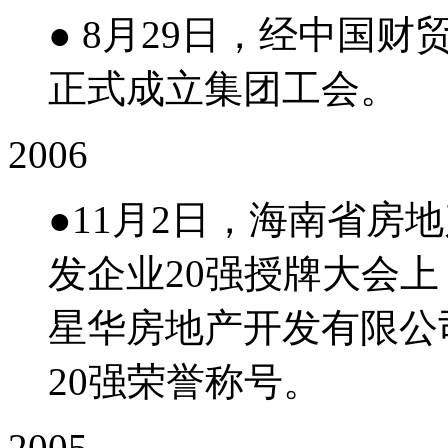
● 8月29日，经中国
正式成立集团工会。
2006
●11月2日，海南省房
发企业20强授牌大会
星华房地产开发有限公
20强荣誉称号。
2005