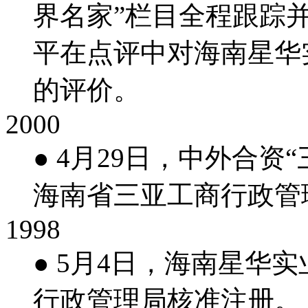
界名家”栏目全程跟踪
平在点评中对海南星华
的评价。
2000
● 4月29日，中外合
海南省三亚工商行政管
1998
● 5月4日，海南星华
行政管理局核准注册。