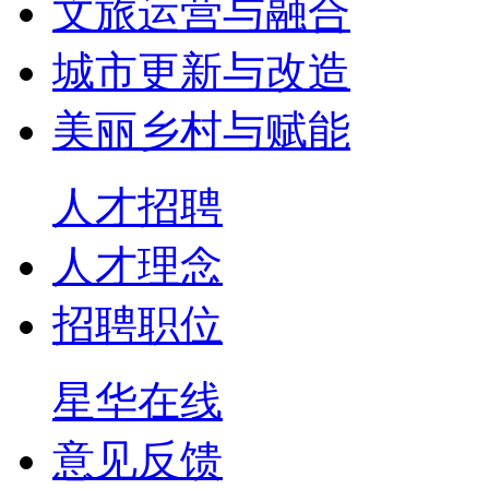
文旅运营与融合
城市更新与改造
美丽乡村与赋能
人才招聘
人才理念
招聘职位
星华在线
意见反馈