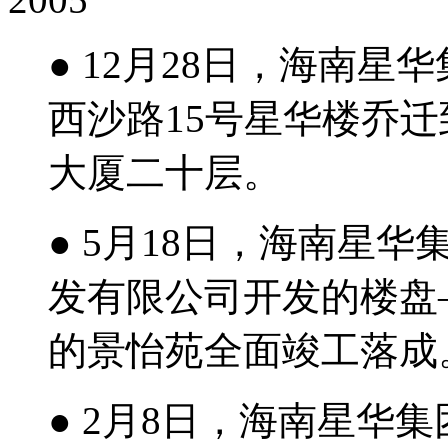
● 12月28日，海南
西沙路15号星华楼乔迁
大厦二十层。
● 5月18日，海南星
发有限公司开发的楼盘
的景怡苑全面竣工落成
● 2月8日，海南星华