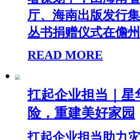
厅、海南出版发行集
丛书捐赠仪式在儋州海
READ MORE
扛起企业担当｜星
险，重建美好家园
扛起企业担当助力灾