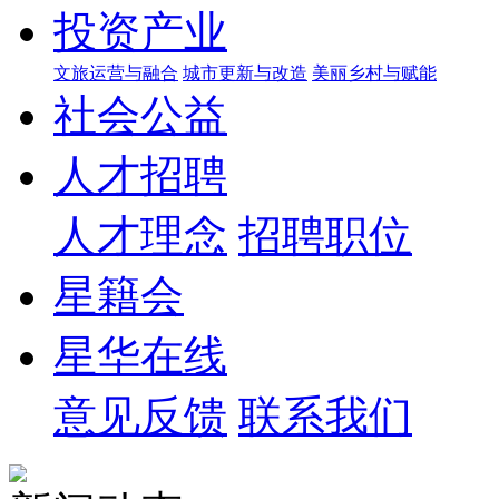
投资产业
文旅运营与融合
城市更新与改造
美丽乡村与赋能
社会公益
人才招聘
人才理念
招聘职位
星籍会
星华在线
意见反馈
联系我们