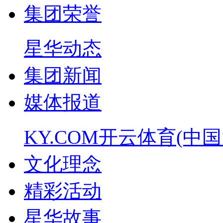
集团荣誉
星华动态
集团新闻
媒体报道
KY.COM开云体育(中
文化理念
精彩活动
星华故事