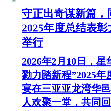
守正出奇谋新篇，同
2025年度总结表彰
举行
2026年2月10日
勠力踏新程”2025
宴在三亚亚龙湾华邑
人欢聚一堂，共同回