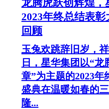
龙腾虎跃创辉煌，星
2023年终总结表彰
回顾
玉兔欢跳辞旧岁，祥龙
日，星华集团以“龙
章”为主题的2023
盛典在温暖如春的三
隆...