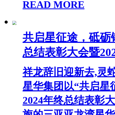
READ MORE
共启星征途，砥砺铸华
总结表彰大会暨20
祥龙辞旧迎新去,灵蛇纳
星华集团以“共启星
2024年终总结表彰
旎的三亚亚龙湾星华