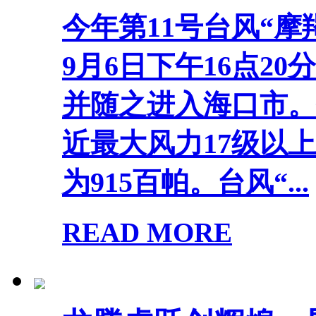
今年第11号台风“
9月6日下午16点2
并随之进入海口市。
近最大风力17级以上
为915百帕。台风“...
READ MORE