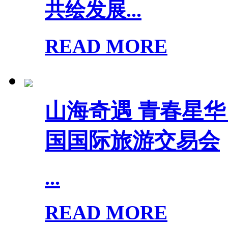
共绘发展...
READ MORE
山海奇遇 青春星华 |
国国际旅游交易会
...
READ MORE