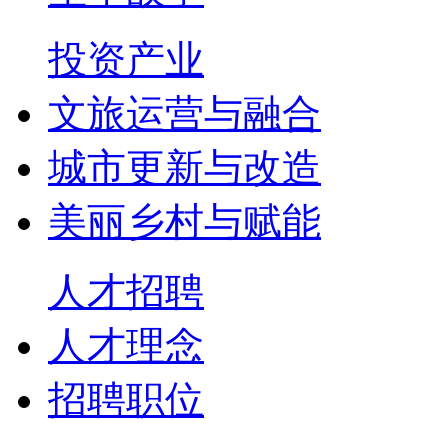
投资产业
文旅运营与融合
城市更新与改造
美丽乡村与赋能
人才招聘
人才理念
招聘职位